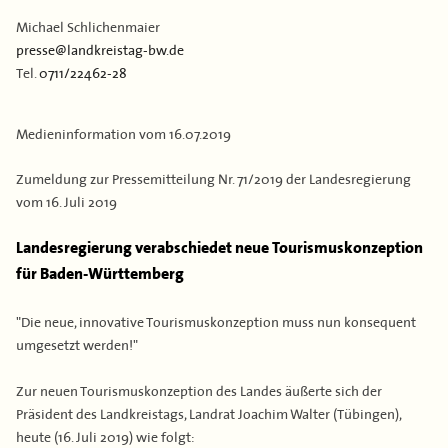
Kontakt
Flächen & Einwohner
Michael Schlichenmaier
presse@landkreistag-bw.de
Partner
Tel.
0711/22462-28
43. Landkreisversammlung
Verbandsgeschichte
Medieninformation vom
16.07.2019
Zumeldung zur Pressemitteilung Nr. 71/2019 der Landesregierung
vom 16. Juli 2019
Landesregierung verabschiedet neue Tourismuskonzeption
für Baden-Württemberg
"Die neue, innovative Tourismuskonzeption muss nun konsequent
umgesetzt werden!"
Zur neuen Tourismuskonzeption des Landes äußerte sich der
Präsident des Landkreistags, Landrat Joachim Walter (Tübingen),
heute (16. Juli 2019) wie folgt: