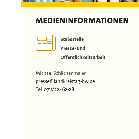
Dokumente & Arbeitshilfen
Stellenausschreibungen
Landrätinnen & Landräte
Film
Satzung
Landkreis-Portraits
MEDIENINFORMATIONEN
Kontakt
Flächen & Einwohner
Partner
Stabsstelle
43. Landkreisversammlung
Presse- und
Öffentlichkeitsarbeit
Verbandsgeschichte
Michael Schlichenmaier
presse@landkreistag-bw.de
Tel.
0711/22462-28