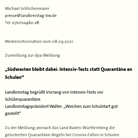
Kontakt
Flächen & Einwohner
Michael Schlichenmaier
presse@landkreistag-bw.de
Partner
Tel.
0711/22462-28
43. Landkreisversammlung
Verbandsgeschichte
Medieninformation vom
08.09.2021
Zumeldung zur dpa-Meldung
„Südwesten bleibt dabei: Intensiv-Tests statt Quarantäne an
Schulen“
Landkreistag begrüßt Vorrang von Intensiv-Tests vor
Schülerquarantäne
Landkreistagspräsident Walter: „Weichen zum Schulstart gut
gestellt“
Zu der Meldung, wonach das Land Baden-Württemberg die
gelockerten Quarantäne-Regeln bei Corona-Fällen in Schulen