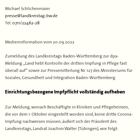
Kontakt
Flächen & Einwohner
Michael Schlichenmaier
presse@landkreistag-bw.de
Partner
Tel.
0711/22462-28
43. Landkreisversammlung
Verbandsgeschichte
Medieninformation vom
20.09.2022
Zumeldung des Landkreistags Baden-Württemberg zur dpa-
Meldung „Land hebt Kontrolle der dritten Impfung in Pflege fast
überall auf“ sowie zur Pressemitteilung Nr. 127 des Ministeriums für
Soziales, Gesundheit und Integration Baden-Württemberg
Einrichtungsbezogene Impfpflicht vollständig aufheben
Zur Meldung, wonach Beschäftigte in Kliniken und Pflegeheimen,
die vor dem 1. Oktober eingestellt worden sind, keine dritte Corona-
Impfung nachweisen müssen, äußert sich der Präsident des
Landkreistags, Landrat Joachim Walter (Tübingen), wie folgt: