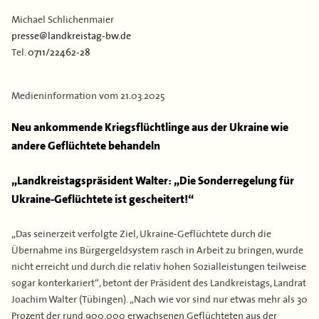
Kontakt
Flächen & Einwohner
Michael Schlichenmaier
presse@landkreistag-bw.de
Partner
Tel.
0711/22462-28
43. Landkreisversammlung
Verbandsgeschichte
Medieninformation vom
21.03.2025
Neu ankommende Kriegsflüchtlinge aus der Ukraine wie
andere Geflüchtete behandeln
„Landkreistagspräsident Walter: „Die Sonderregelung für
Ukraine-Geflüchtete ist gescheitert!“
„Das seinerzeit verfolgte Ziel, Ukraine-Geflüchtete durch die
Übernahme ins Bürgergeldsystem rasch in Arbeit zu bringen, wurde
nicht erreicht und durch die relativ hohen Sozialleistungen teilweise
sogar konterkariert“, betont der Präsident des Landkreistags, Landrat
Joachim Walter (Tübingen). „Nach wie vor sind nur etwas mehr als 30
Prozent der rund 900.000 erwachsenen Geflüchteten aus der