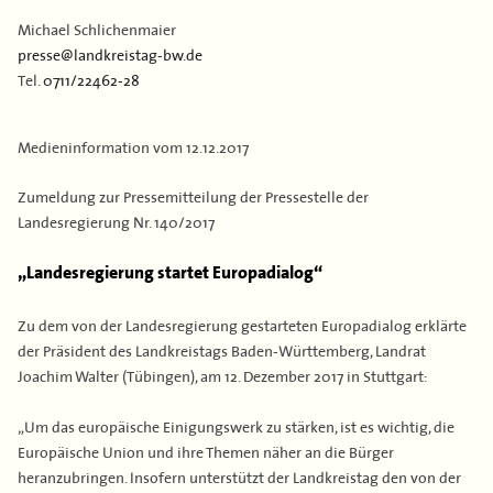
Kontakt
Flächen & Einwohner
Michael Schlichenmaier
presse@landkreistag-bw.de
Partner
Tel.
0711/22462-28
43. Landkreisversammlung
Verbandsgeschichte
Medieninformation vom
12.12.2017
Zumeldung zur Pressemitteilung der Pressestelle der
Landesregierung Nr. 140/2017
„Landesregierung startet Europadialog“
Zu dem von der Landesregierung gestarteten Europadialog erklärte
der Präsident des Landkreistags Baden-Württemberg, Landrat
Joachim Walter (Tübingen), am 12. Dezember 2017 in Stuttgart:
„Um das europäische Einigungswerk zu stärken, ist es wichtig, die
Europäische Union und ihre Themen näher an die Bürger
heranzubringen. Insofern unterstützt der Landkreistag den von der