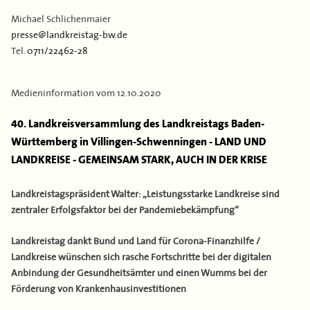
Kontakt
Flächen & Einwohner
Michael Schlichenmaier
Partner
presse@landkreistag-bw.de
Tel.
0711/22462-28
43. Landkreisversammlung
Verbandsgeschichte
Medieninformation vom
12.10.2020
40. Landkreisversammlung des Landkreistags Baden-
Württemberg in Villingen-Schwenningen - LAND UND
LANDKREISE - GEMEINSAM STARK, AUCH IN DER KRISE
Landkreistagspräsident Walter: „Leistungsstarke Landkreise sind
zentraler Erfolgsfaktor bei der Pandemiebekämpfung“
Landkreistag dankt Bund und Land für Corona-Finanzhilfe /
Landkreise wünschen sich rasche Fortschritte bei der digitalen
Anbindung der Gesundheitsämter und einen Wumms bei der
Förderung von Krankenhausinvestitionen