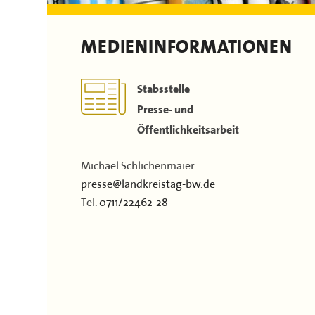
Kontakt
Flächen & Einwohner
Partner
MEDIENINFORMATIONEN
43. Landkreisversammlung
Verbandsgeschichte
Stabsstelle
Presse- und
Öffentlichkeitsarbeit
Michael Schlichenmaier
presse@landkreistag-bw.de
Tel.
0711/22462-28