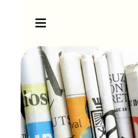
Zum
Hauptinhalt
springen
STARTSEITE
PRESSE
SOCIAL-MEDIA
POSITIONEN
PUBLIKATIONEN
Schriftenreihe
LANDKREISTAG
Landkreisnachrichten
Aufgaben des Landkreistags
DIE LANDKREISE
Ansprachen, Vorträge und
Organe & Gremien
Aufgaben
TERMINE
Gastbeiträge
Geschäftsstelle
Landratsämter
MITGLIEDERBEREICH