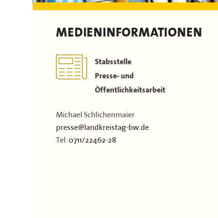
Dokumente & Arbeitshilfen
Stellenausschreibungen
Landrätinnen & Landräte
Film
Satzung
Landkreis-Portraits
MEDIENINFORMATIONEN
Kontakt
Flächen & Einwohner
Partner
Stabsstelle
43. Landkreisversammlung
Presse- und
Öffentlichkeitsarbeit
Verbandsgeschichte
Michael Schlichenmaier
presse@landkreistag-bw.de
Tel.
0711/22462-28