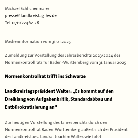
Kontakt
Flächen & Einwohner
Michael Schlichenmaier
presse@landkreistag-bw.de
Partner
Tel.
0711/22462-28
43. Landkreisversammlung
Verbandsgeschichte
Medieninformation vom
31.01.2025
Zumeldung zur Vorstellung des Jahresberichts 2023/2024 des
Normenkontrollrats für Baden-Württemberg vom 31. Januar 2025
Normenkontrollrat trifft ins Schwarze
Landkreistagspräsident Walter: „Es kommt auf den
Dreiklang von Aufgabenkritik, Standardabbau und
Entbürokratisierung an“
Zur heutigen Vorstellung des Jahresberichts durch den
Normenkontrollrat Baden-Württemberg äußert sich der Präsident
des Landkreistags, Landrat Joachim Walter, wie folgt: