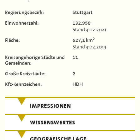
Kontakt
Flächen & Einwohner
Landkreis Böblingen
Regierungs­bezirk:
Stuttgart
Partner
TERMINE
Landkreis Breisgau-Hochschwarzwald
Einwohner­zahl:
132.958
43. Landkreisversammlung
Stand 31.12.2021
MITGLIEDERBEREICH
Landkreis Calw
Verbandsgeschichte
2
Fläche:
627,1 km
Stand 31.12.2019
Landkreis Emmendingen
Kreis­angehörige Städte und
11
Enzkreis
Gemeinden:
Große Kreis­städte:
2
Landkreis Esslingen
Kfz-Kennzeichen:
HDH
Landkreis Freudenstadt
Landkreis Göppingen
IMPRESSIONEN
Landkreis Heidenheim
WISSENSWERTES
Landkreis Heilbronn
GEOGRAFISCHE LAGE