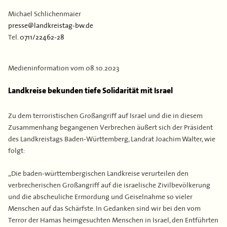
Kontakt
Flächen & Einwohner
Michael Schlichenmaier
Partner
presse@landkreistag-bw.de
Tel.
0711/22462-28
43. Landkreisversammlung
Verbandsgeschichte
Medieninformation vom
08.10.2023
Landkreise bekunden tiefe Solidarität mit Israel
Zu dem terroristischen Großangriff auf Israel und die in diesem
Zusammenhang begangenen Verbrechen äußert sich der Präsident
des Landkreistags Baden-Württemberg, Landrat Joachim Walter, wie
folgt:
„Die baden-württembergischen Landkreise verurteilen den
verbrecherischen Großangriff auf die israelische Zivilbevölkerung
und die abscheuliche Ermordung und Geiselnahme so vieler
Menschen auf das Schärfste. In Gedanken sind wir bei den vom
Terror der Hamas heimgesuchten Menschen in Israel, den Entführten