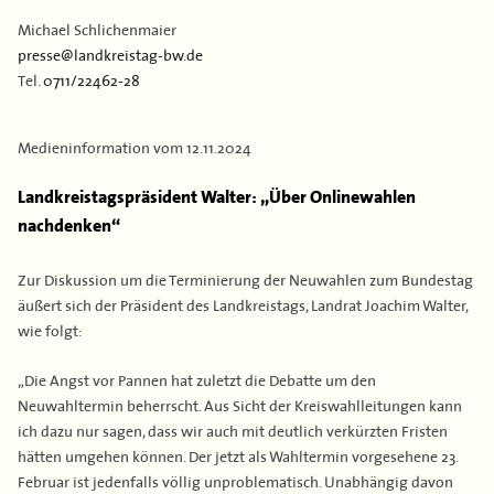
Kontakt
Flächen & Einwohner
Michael Schlichenmaier
presse@landkreistag-bw.de
Partner
Tel.
0711/22462-28
43. Landkreisversammlung
Verbandsgeschichte
Medieninformation vom
12.11.2024
Landkreistagspräsident Walter: „Über Onlinewahlen
nachdenken“
Zur Diskussion um die Terminierung der Neuwahlen zum Bundestag
äußert sich der Präsident des Landkreistags, Landrat Joachim Walter,
wie folgt:
„Die Angst vor Pannen hat zuletzt die Debatte um den
Neuwahltermin beherrscht. Aus Sicht der Kreiswahlleitungen kann
ich dazu nur sagen, dass wir auch mit deutlich verkürzten Fristen
hätten umgehen können. Der jetzt als Wahltermin vorgesehene 23.
Februar ist jedenfalls völlig unproblematisch. Unabhängig davon