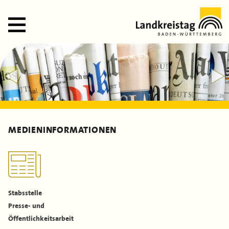
Zum
Hauptinhalt
springen
STARTSEITE
PRESSE
SOCIAL-MEDIA
POSITIONEN
PUBLIKATIONEN
MEDIENINFORMATIONEN
Schriftenreihe
LANDKREISTAG
Landkreisnachrichten
Aufgaben des Landkreistags
DIE LANDKREISE
Ansprachen, Vorträge und Gastbeiträge
Organe & Gremien
Aufgaben
TERMINE
Dokumente & Arbeitshilfen
Geschäftsstelle
Landratsämter
MITGLIEDERBEREICH
Stabsstelle
Film
Stellenausschreibungen
Landrätinnen & Landräte
Presse- und
Öffentlichkeitsarbeit
Satzung
Landkreis-Portraits