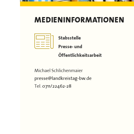
Dokumente & Arbeitshilfen
Stellenausschreibungen
Landrätinnen & Landräte
Film
Satzung
Landkreis-Portraits
MEDIENINFORMATIONEN
Kontakt
Flächen & Einwohner
Partner
Stabsstelle
43. Landkreisversammlung
Presse- und
Öffentlichkeitsarbeit
Verbandsgeschichte
Michael Schlichenmaier
presse@landkreistag-bw.de
Tel.
0711/22462-28