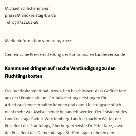
Kontakt
Flächen & Einwohner
Michael Schlichenmaier
presse@landkreistag-bw.de
Partner
Tel.
0711/22462-28
43. Landkreisversammlung
Verbandsgeschichte
Medieninformation vom
01.05.2022
Gemeinsame Pressemitteilung der Kommunalen Landesverbände
Kommunen dringen auf rasche Verständigung zu den
Flüchtlingskosten
Das Bundeskabinett hat inzwischen beschlossen, dass Geflüchtete
aus der Ukraine ab Juni Grundsicherungsleistungen für
Arbeitssuchende erhalten können und damit leistungsrechtlich
nicht mehr wie Asylsuchende behandelt werden. Der Präsident des
Landkreistags Baden-Württemberg, Landrat Joachim Walter, der
Präsident des Städtetags, Oberbürgermeister Dr. Peter Kurz, sowie
der Präsident des Gemeindetags, Steffen Jäger, nehmen den