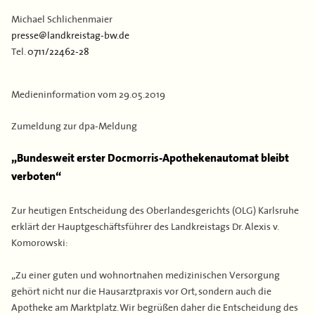
Kontakt
Flächen & Einwohner
Michael Schlichenmaier
presse@landkreistag-bw.de
Partner
Tel.
0711/22462-28
43. Landkreisversammlung
Verbandsgeschichte
Medieninformation vom
29.05.2019
Zumeldung zur dpa-Meldung
„Bundesweit erster Docmorris-Apothekenautomat bleibt
verboten“
Zur heutigen Entscheidung des Oberlandesgerichts (OLG) Karlsruhe
erklärt der Hauptgeschäftsführer des Landkreistags Dr. Alexis v.
Komorowski:
„Zu einer guten und wohnortnahen medizinischen Versorgung
gehört nicht nur die Hausarztpraxis vor Ort, sondern auch die
Apotheke am Marktplatz. Wir begrüßen daher die Entscheidung des