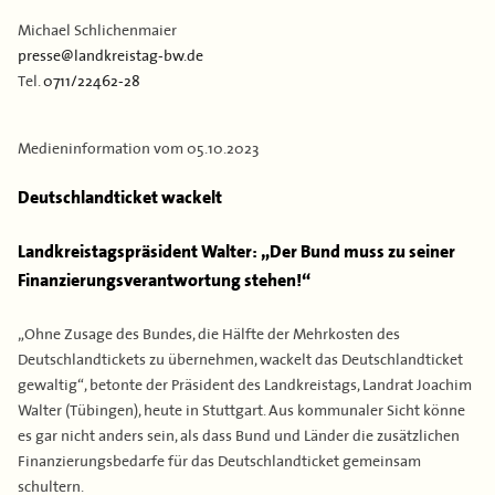
Kontakt
Flächen & Einwohner
Michael Schlichenmaier
presse@landkreistag-bw.de
Partner
Tel.
0711/22462-28
43. Landkreisversammlung
Verbandsgeschichte
Medieninformation vom
05.10.2023
Deutschlandticket wackelt
Landkreistagspräsident Walter: „Der Bund muss zu seiner
Finanzierungsverantwortung stehen!“
„Ohne Zusage des Bundes, die Hälfte der Mehrkosten des
Deutschlandtickets zu übernehmen, wackelt das Deutschlandticket
gewaltig“, betonte der Präsident des Landkreistags, Landrat Joachim
Walter (Tübingen), heute in Stuttgart. Aus kommunaler Sicht könne
es gar nicht anders sein, als dass Bund und Länder die zusätzlichen
Finanzierungsbedarfe für das Deutschlandticket gemeinsam
schultern.