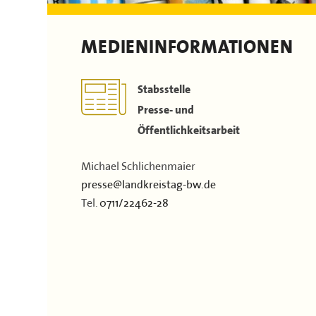
Dokumente & Arbeitshilfen
Stellenausschreibungen
Landrätinnen & Landräte
Film
Satzung
Landkreis-Portraits
MEDIENINFORMATIONEN
Kontakt
Flächen & Einwohner
Partner
Stabsstelle
43. Landkreisversammlung
Presse- und
Öffentlichkeitsarbeit
Verbandsgeschichte
Michael Schlichenmaier
presse@landkreistag-bw.de
Tel.
0711/22462-28