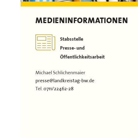
Dokumente & Arbeitshilfen
Stellenausschreibungen
Landrätinnen & Landräte
Film
Satzung
Landkreis-Portraits
MEDIENINFORMATIONEN
Kontakt
Flächen & Einwohner
Partner
Stabsstelle
43. Landkreisversammlung
Presse- und
Öffentlichkeitsarbeit
Verbandsgeschichte
Michael Schlichenmaier
presse@landkreistag-bw.de
Tel.
0711/22462-28