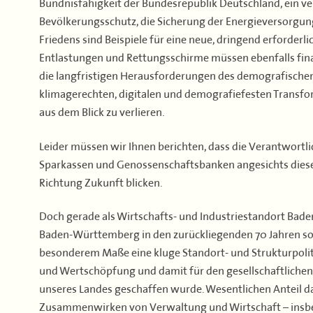
Bündnisfähigkeit der Bundesrepublik Deutschland, ein ver
Bevölkerungsschutz, die Sicherung der Energieversorgun
Friedens sind Beispiele für eine neue, dringend erforderli
Entlastungen und Rettungsschirme müssen ebenfalls finan
die langfristigen Herausforderungen des demografische
klimagerechten, digitalen und demografiefesten Transfor
aus dem Blick zu verlieren.
Leider müssen wir Ihnen berichten, dass die Verantwort
Sparkassen und Genossenschaftsbanken angesichts dies
Richtung Zukunft blicken.
Doch gerade als Wirtschafts- und Industriestandort Ba
Baden-Württemberg in den zurückliegenden 70 Jahren so 
besonderem Maße eine kluge Standort- und Strukturpoliti
und Wertschöpfung und damit für den gesellschaftlichen
unseres Landes geschaffen wurde. Wesentlichen Anteil da
Zusammenwirken von Verwaltung und Wirtschaft – insbes