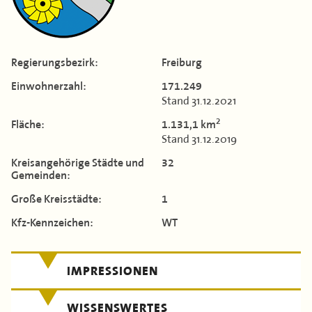
Kontakt
Flächen & Einwohner
Landkreis Böblingen
Partner
TERMINE
Landkreis Breisgau-Hochschwarzwald
43. Landkreisversammlung
Regierungs­bezirk:
Freiburg
MITGLIEDERBEREICH
Landkreis Calw
Verbandsgeschichte
Einwohner­zahl:
171.249
Stand 31.12.2021
Landkreis Emmendingen
2
Fläche:
1.131,1 km
Enzkreis
Stand 31.12.2019
Kreis­angehörige Städte und
32
Landkreis Esslingen
Gemeinden:
Landkreis Freudenstadt
Große Kreis­städte:
1
Kfz-Kennzeichen:
WT
Landkreis Göppingen
Landkreis Heidenheim
IMPRESSIONEN
Landkreis Heilbronn
WISSENSWERTES