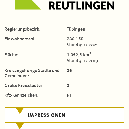
Kontakt
Flächen & Einwohner
Landkreis Böblingen
Partner
TERMINE
Landkreis Breisgau-Hochschwarzwald
43. Landkreisversammlung
MITGLIEDERBEREICH
Regierungs­bezirk:
Tübingen
Landkreis Calw
Verbandsgeschichte
Einwohner­zahl:
288.158
Stand 31.12.2021
Landkreis Emmendingen
2
Fläche:
1.092,5 km
Enzkreis
Stand 31.12.2019
Landkreis Esslingen
Kreis­angehörige Städte und
26
Gemeinden:
Landkreis Freudenstadt
Große Kreis­städte:
2
Landkreis Göppingen
Kfz-Kennzeichen:
RT
Landkreis Heidenheim
IMPRESSIONEN
Landkreis Heilbronn