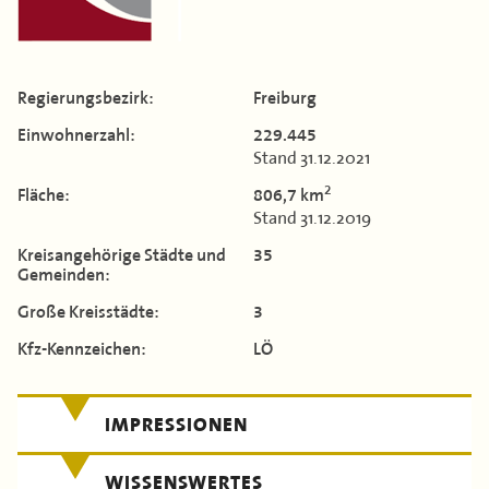
Kontakt
Flächen & Einwohner
Landkreis Böblingen
Partner
TERMINE
Landkreis Breisgau-Hochschwarzwald
43. Landkreisversammlung
Regierungs­bezirk:
Freiburg
MITGLIEDERBEREICH
Landkreis Calw
Verbandsgeschichte
Einwohner­zahl:
229.445
Stand 31.12.2021
Landkreis Emmendingen
2
Fläche:
806,7 km
Enzkreis
Stand 31.12.2019
Kreis­angehörige Städte und
35
Landkreis Esslingen
Gemeinden:
Landkreis Freudenstadt
Große Kreis­städte:
3
Kfz-Kennzeichen:
LÖ
Landkreis Göppingen
Landkreis Heidenheim
IMPRESSIONEN
Landkreis Heilbronn
WISSENSWERTES