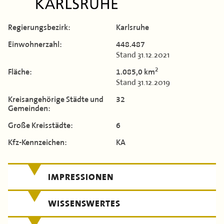
Kontakt
Flächen & Einwohner
Landkreis Böblingen
Partner
Regierungs­bezirk:
Karlsruhe
TERMINE
Landkreis Breisgau-Hochschwarzwald
43. Landkreisversammlung
Einwohner­zahl:
448.487
MITGLIEDERBEREICH
Stand 31.12.2021
Landkreis Calw
Verbandsgeschichte
2
Fläche:
1.085,0 km
Landkreis Emmendingen
Stand 31.12.2019
Enzkreis
Kreis­angehörige Städte und
32
Gemeinden:
Landkreis Esslingen
Große Kreis­städte:
6
Landkreis Freudenstadt
Kfz-Kennzeichen:
KA
Landkreis Göppingen
IMPRESSIONEN
Landkreis Heidenheim
WISSENSWERTES
Landkreis Heilbronn